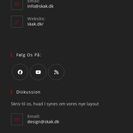
Email:
in
Opens
info@skak.dk
your
in
your
application
Website:
application
skak.dk/
Følg Os På:
Opens
Opens
Opens
in
in
in
Diskussion
a
a
a
Skriv til os, hvad I synes om vores nye layout
new
new
new
tab
tab
tab
Email:
Opens
design@skak.dk
in
your